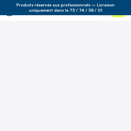
Produits réservés aux professionnels – Livraison
Accueil
/
produits piscine et spa
/
Non affecté
/
uniquement dans le 73 / 74 / 38 / 01
anticalcaire piscine ‘calfix’ 5l