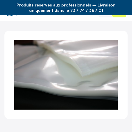
Produits réservés aux professionnels – Livraison
Accueil
/
Hygiène en cuisine
/
emballage
/
uniquement dans le 73 / 74 / 38 / 01
sachets cuisson sous vide 90µ 300×450 121° x 500